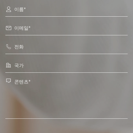




