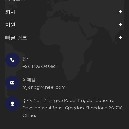
회사
지원
빠른 링크
텔:

+86-15253246482
이메일:

mj@hagvwheel.com
주소: No. 17, Jingwu Road, Pingdu Economic

Development Zone, Qingdao, Shandong 266700,
China.