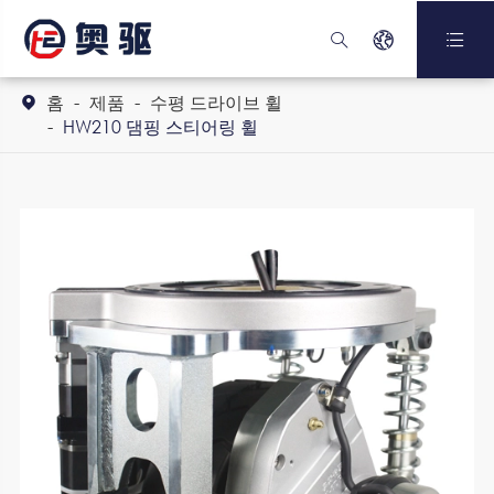



홈
제품
수평 드라이브 휠

HW210 댐핑 스티어링 휠