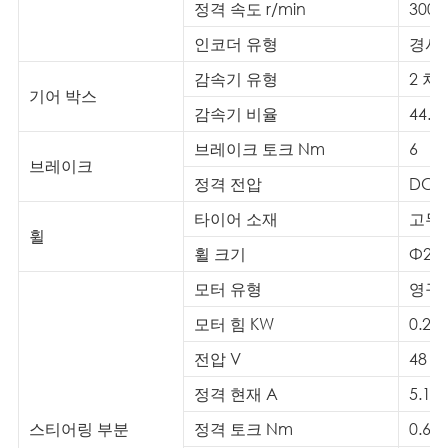
정격 속도 r/min
3000
인코더 유형
경사
감속기 유형
2 차
기어 박스
감속기 비율
44.03
브레이크 토크 Nm
6
브레이크
정격 전압
DC2
타이어 소재
고무
휠
휠 크기
Φ21
모터 유형
영구 
모터 힘 KW
0.2
전압 V
48
정격 현재 A
5.1
스티어링 부분
정격 토크 Nm
0.64