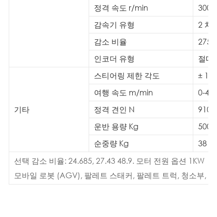
정격 속도 r/min
3000
감속기 유형
2 차
감소 비율
275:
인코더 유형
절대
스티어링 제한 각도
± 110
여행 속도 m/min
0-44.
기타
정격 견인 N
910
운반 용량 Kg
500
순중량 Kg
38
선택 감소 비율: 24.685, 27.43 48.9. 모터 전원 옵션 1KW
모바일 로봇 (AGV), 팔레트 스태커, 팔레트 트럭, 청소부,