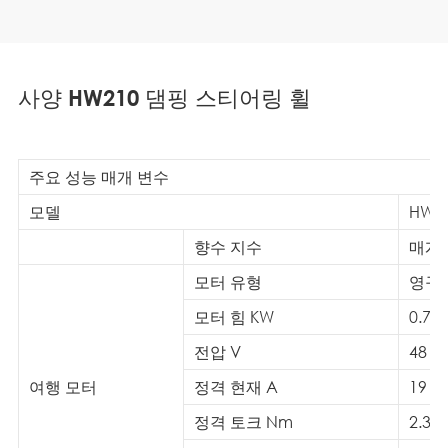
사양 HW210 댐핑 스티어링 휠
주요 성능 매개 변수
모델
HW21
향수 지수
매개
모터 유형
영구 
모터 힘 KW
0.75
전압 V
48
여행 모터
정격 현재 A
19
정격 토크 Nm
2.39