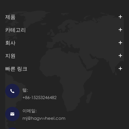
제품
카테고리
회사
지원
빠른 링크
텔:

+86-15253246482
이메일:

mj@hagvwheel.com