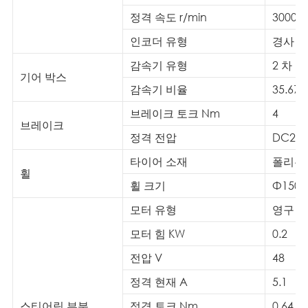
정격 속도 r/min
3000
인코더 유형
경사
감속기 유형
2 차 
기어 박스
감속기 비율
35.67:
브레이크 토크 Nm
4
브레이크
정격 전압
DC24
타이어 소재
폴리우
휠
휠 크기
Φ150X
모터 유형
영구 자
모터 힘 KW
0.2
전압 V
48
정격 현재 A
5.1
스티어링 부분
정격 토크 Nm
0.64