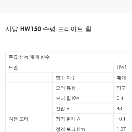
사양 HW150 수평 드라이브 휠
주요 성능 매개 변수
모델
HW150
향수 지수
매개 
모터 유형
영구 자
모터 힘 KW
0.4
전압 V
48
여행 모터
정격 현재 A
10.1
정격 토크 Nm
1.27