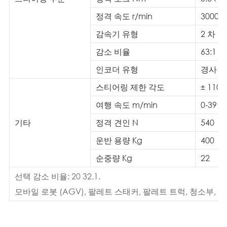
정격 속도 r/min
3000
감속기 유형
2 차 
감소 비율
63:1
인코더 유형
경사 
스티어링 제한 각도
± 110 °
여행 속도 m/min
0-39
기타
정격 견인 N
540
운반 용량 Kg
400
순중량 Kg
22
선택 감소 비율: 20 32.1.
모바일 로봇 (AGV), 팔레트 스태커, 팔레트 트럭, 청소부,