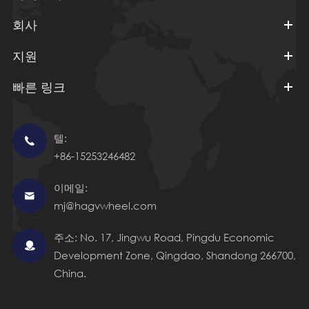
회사
지원
빠른 링크
텔:

+86-15253246482
이메일:

mj@hagvwheel.com
주소: No. 17, Jingwu Road, Pingdu Economic

Development Zone, Qingdao, Shandong 266700,
China.