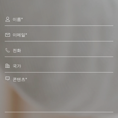




