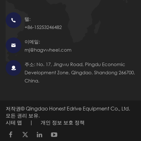
텔:

+86-15253246482
이메일:

mj@hagvwheel.com
주소: No. 17, Jingwu Road, Pingdu Economic

Development Zone, Qingdao, Shandong 266700,
China.
저작권©
Qingdao Honest Edrive Equipment Co., Ltd.
모든 권리 보유.
시테 맵
|
개인 정보 보호 정책
