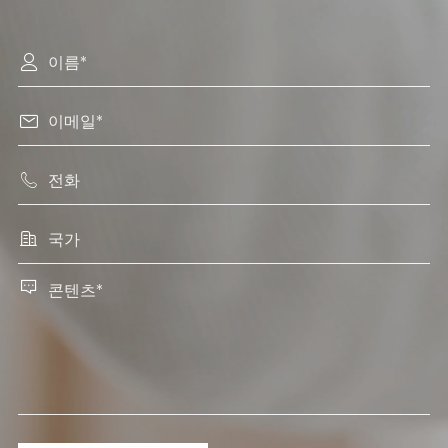




