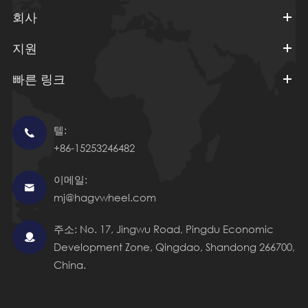
회사
지원
빠른 링크
텔:

+86-15253246482
이메일:

mj@hagvwheel.com
주소: No. 17, Jingwu Road, Pingdu Economic

Development Zone, Qingdao, Shandong 266700,
China.